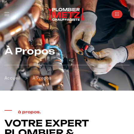
m
À Propos
>
Accueil
À Propos
à propos.
VOTRE EXPERT
PLOMBIER &