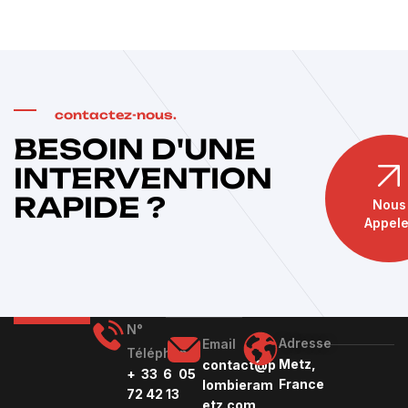
contactez-nous.
BESOIN D'UNE
INTERVENTION
RAPIDE ?
Nous
Appele
N°
Adresse
Email
Téléphone
Metz,
contact@p
+ 33 6 05
France
lombieram
72 42 13
etz.com